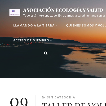
Saltar
Superposición
ASOCIACIÓN ECOLOGÍA Y SALUD
al
del
Todo está interconectado. Enraizamos la salud humana con la d
contenido
sitio
LLAMANDO A LA TIERRA
QUIENES SOMOS Y VO
ACCESO DE MIEMBRO
BUSCAR
Llamando
Quienes
Que
Regala
Cápsulas
Acceso
a
somos
hacemos
un
de
de
la
y
libro
Salud
miembro
Tierra
Voluntariado
Ambiental
09
CATEGORÍAS
SIN CATEGORÍA
TALLER DE VO