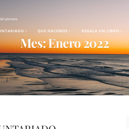
el planeta.
LUNTARIADO
QUE HACEMOS
REGALA UN LIBRO
Mes:
Enero 2022
LUNTARIADO